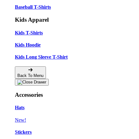
Baseball T-Shirts
Kids Apparel
Kids T-Shirts
Kids Hoodie
Kids Long Sleeve T-Shirt
Back To Menu
Accessories
Hats
New!
Stickers