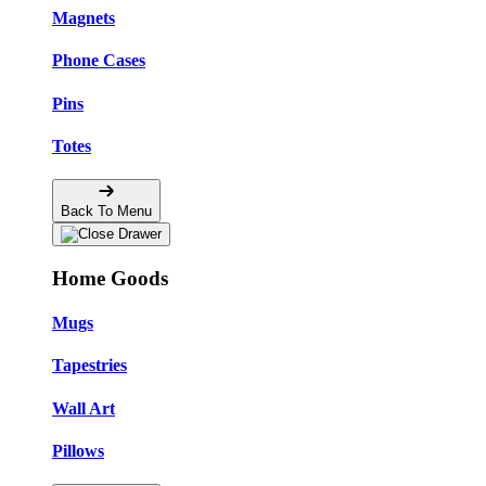
Magnets
Phone Cases
Pins
Totes
Back To Menu
Home Goods
Mugs
Tapestries
Wall Art
Pillows