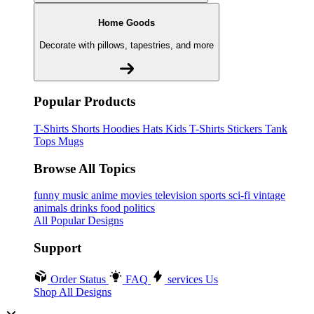
Home Goods
Decorate with pillows, tapestries, and more
Popular Products
T-Shirts
Shorts
Hoodies
Hats
Kids T-Shirts
Stickers
Tank
Tops
Mugs
Browse All Topics
funny
music
anime
movies
television
sports
sci-fi
vintage
animals
drinks
food
politics
All Popular Designs
Support
Order Status
FAQ
services Us
Shop All Designs