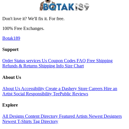
Don't love it? We'll fix it. For free.
100% Free Exchanges.
Botak189
Support
Order Status
services Us
Coupon Codes
FAQ
Free Shipping
Refunds & Returns
Shipping Info
Size Chart
About Us
About Us
Accessibility
Create a Dashery Store
Careers
Hire an
Artist
Social Responsibility
TeePublic Reviews
Explore
All Designs
Content Directory
Featured Artists
Newest Designers
Newest T-Shirts
Tag Directory