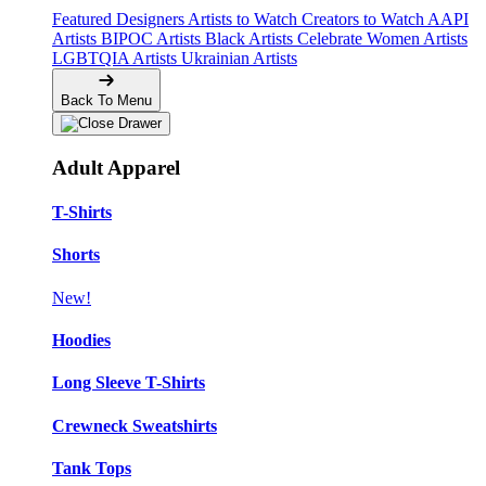
Featured Designers
Artists to Watch
Creators to Watch
AAPI
Artists
BIPOC Artists
Black Artists
Celebrate Women Artists
LGBTQIA Artists
Ukrainian Artists
Back To Menu
Adult Apparel
T-Shirts
Shorts
New!
Hoodies
Long Sleeve T-Shirts
Crewneck Sweatshirts
Tank Tops